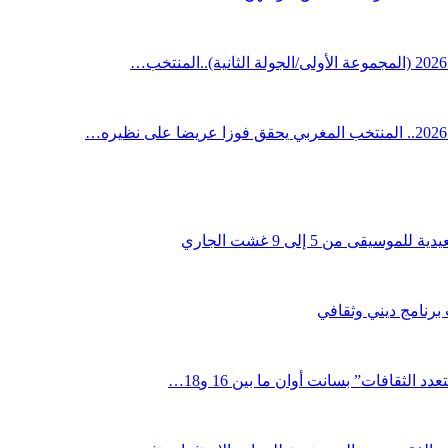
قى من 5 إلى 9 غشت الجاري
 برنامج ديني وثقافي
لثقافات” بسانت أوان ما بين 16 و18…