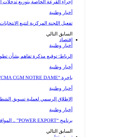
إجراء القرعة الخاصة بتوزيع تدخلات
أخبار وطنية
تفعيل اللجنة المركزية لتتبع الانتخابات 
السابق
التالي
اقتصاد
أخبار وطنية
الرباط: توقيع مذكرة تفاهم بشأن تطوير
أخبار وطنية
باخرة “CMA CGM NOTRE DAME”، إحدى أكبر ناقلات الحاويات، ترسو بميناء طنجة…
أخبار وطنية
الإطلاق الرسمي لعملية تسويق الشطر ا
أخبار وطنية
برنامج “POWER EXPORT” .. الموافقة على نحو 100 طلب لدعم ومواكبة المقاولات
السابق
التالي
تربية وتعليم