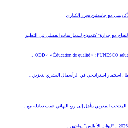
لأكاديمي مع جامعتين بجزر الكناري
لنجاح مع جدارة” كنموذج للممارسات الفضلى في التعليم
ODD 4 « Éducation de qualité » : l’UNESCO salue 
اطا.. استثمار استراتيجي في الرأسمال البشري لتعزيز…