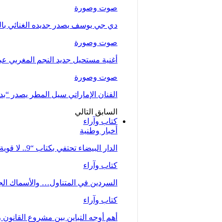
صوت وصورة
دي جي يوسف يصدر جديده الغنائي بالتع
صوت وصورة
أغنية مستحيل جديد النجم المغربي عب
صوت وصورة
الفنان الإماراتي سيل المطر يصدر “بدلت
السابق
التالي
كتاب وآراء
أخبار وطنية
الدار البيضاء تحتفي بكتاب “9.. لا قوية ولا ضعيفة… أم” للصحفية زينب…
كتاب وآراء
السردين في المتناول… والأسماك الجي
كتاب وآراء
أهم أوجه التباين بين مشروع القانون رقم 66.23 كما تبنته الحكومة وملاحظات جمع