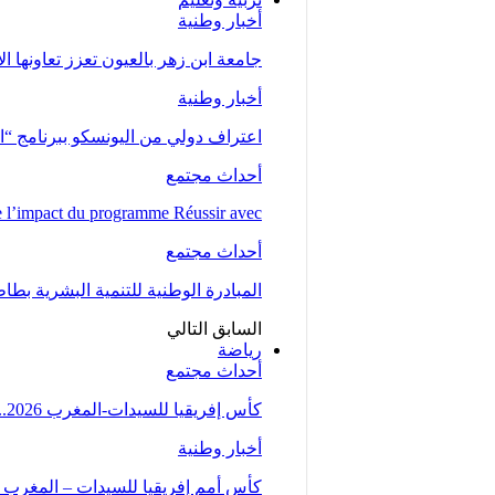
أخبار وطنية
جامعة ابن زهر بالعيون تعزز تعاونها ا
أخبار وطنية
اعتراف دولي من اليونسكو ببرنامج “ا
أحداث مجتمع
l’impact du programme Réussir avec…
أحداث مجتمع
المبادرة الوطنية للتنمية البشرية بط
السابق
التالي
رياضة
أحداث مجتمع
كأس إفريقيا للسيدات-المغرب 2026.. المنتخب المغربي يتأهل إلى ربع النهائي عقب تعادله مع…
أخبار وطنية
كأس أمم إفريقيا للسيدات – المغرب 2026 .. “لبؤات الأطلس” يواجهن…