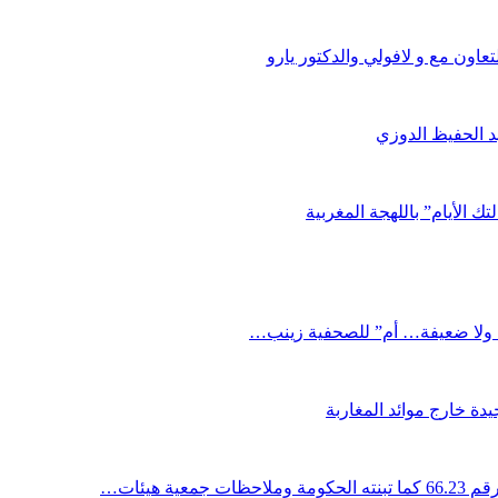
اون مع و لافولي والدكتور يارو
د الحفيظ الدوزي
ك الأيام” باللهجة المغربية
دة خارج موائد المغاربة
ية هيئات…