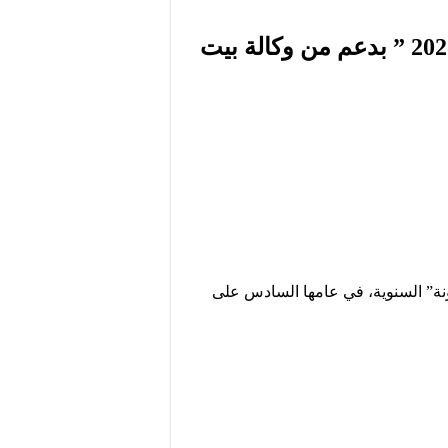
موسم قطاف الزيتون يتواصل في قرى محافظة القدس ضمن حملة “عونة 2025 ” بدعم من وكالة بيت
” السنوية، في عامها السادس على