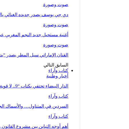
صوت وصورة
دي جي يوسف يصدر جديده الغنائي بالتع
صوت وصورة
أغنية مستحيل جديد النجم المغربي عب
صوت وصورة
الفنان الإماراتي سيل المطر يصدر “بدلت
السابق
التالي
كتاب وآراء
أخبار وطنية
الدار البيضاء تحتفي بكتاب “9.. لا قوية ولا ضعيفة… أم” للصحفية زينب…
كتاب وآراء
السردين في المتناول… والأسماك الجي
كتاب وآراء
أهم أوجه التباين بين مشروع القانون رقم 66.23 كما تبنته الحكومة وملاحظات جمع