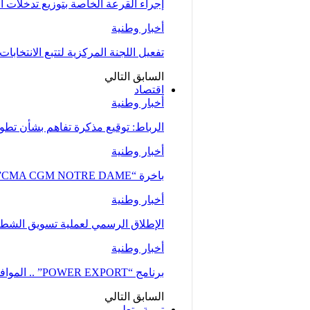
إجراء القرعة الخاصة بتوزيع تدخلات
أخبار وطنية
تفعيل اللجنة المركزية لتتبع الانتخابات 
السابق
التالي
اقتصاد
أخبار وطنية
الرباط: توقيع مذكرة تفاهم بشأن تطوير
أخبار وطنية
باخرة “CMA CGM NOTRE DAME”، إحدى أكبر ناقلات الحاويات، ترسو بميناء طنجة…
أخبار وطنية
الإطلاق الرسمي لعملية تسويق الشطر ا
أخبار وطنية
برنامج “POWER EXPORT” .. الموافقة على نحو 100 طلب لدعم ومواكبة المقاولات
السابق
التالي
تربية وتعليم