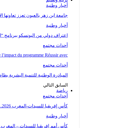
أخبار وطنية
جامعة ابن زهر بالعيون تعزز تعاونها ا
أخبار وطنية
اعتراف دولي من اليونسكو ببرنامج “ا
أحداث مجتمع
l’impact du programme Réussir avec…
أحداث مجتمع
المبادرة الوطنية للتنمية البشرية بط
السابق
التالي
رياضة
أحداث مجتمع
كأس إفريقيا للسيدات-المغرب 2026.. المنتخب المغربي يتأهل إلى ربع النهائي عقب تعادله مع…
أخبار وطنية
كأس أمم إفريقيا للسيدات – المغرب 2026 .. “لبؤات الأطلس” يواجهن…