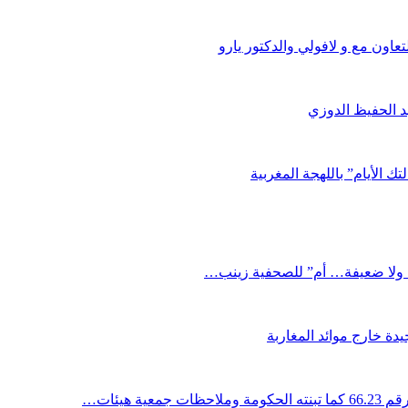
اون مع و لافولي والدكتور يارو
د الحفيظ الدوزي
ك الأيام” باللهجة المغربية
دة خارج موائد المغاربة
ية هيئات…