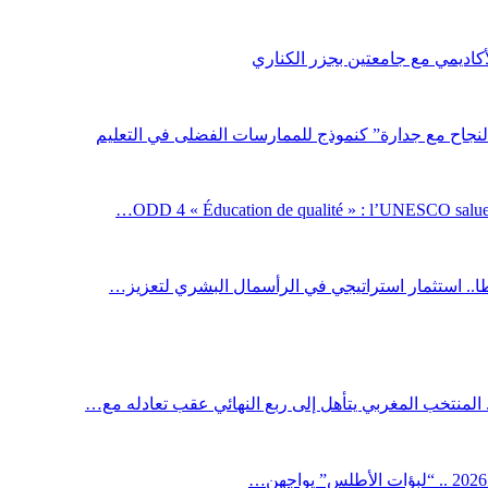
لأكاديمي مع جامعتين بجزر الكناري
لنجاح مع جدارة” كنموذج للممارسات الفضلى في التعليم
ODD 4 « Éducation de qualité » : l’UNESCO salue 
اطا.. استثمار استراتيجي في الرأسمال البشري لتعزيز…