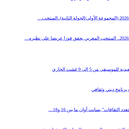
قى من 5 إلى 9 غشت الجاري
 برنامج ديني وثقافي
لثقافات” بسانت أوان ما بين 16 و18…