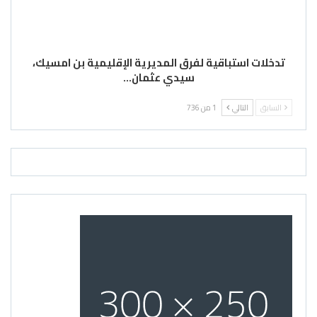
تدخلات استباقية لفرق المديرية الإقليمية بن امسيك،
سيدي عثمان…
السابق
التالي
1 من 736