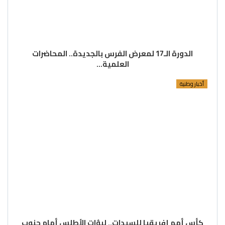
الدورة الـ17 لمعرض الفرس بالجديدة.. المحاضرات
العلمية…
أخبار وطنية
كأس أمم إفريقيا للسيدات.. لبؤات الأطلس أمام جنوب