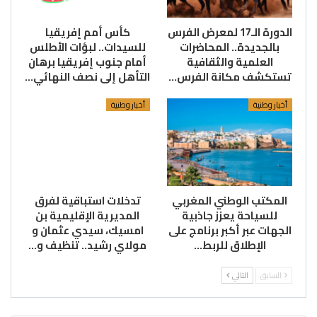
الدورة الـ17 لمعرض الفرس
كأس أمم إفريقيا
بالجديدة.. المحاضرات
للسيدات.. لبؤات الأطلس
العلمية والثقافية
أمام جنوب إفريقيا برهان
تستكشف مكانة الفرس…
التأهل إلى نصف النهائي…
أخبار وطنية
أخبار وطنية
المكتب الوطني المغربي
تدخلات استباقية لفرق
للسياحة يعزز جاذبية
المديرية الإقليمية بن
الجهات عبر أكبر برنامج على
امسيك، سيدي عثمان و
الإطلاق للربط…
مولاي رشيد.. تنظيف و…
السابق
التالي