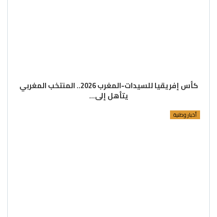
كأس إفريقيا للسيدات-المغرب 2026.. المنتخب المغربي
يتأهل إلى…
أخبار وطنية