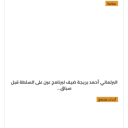
سياسة
البرلماني أحمد بريجة ضيف لبرنامج عين على السلطة قبل
سباق…
أحداث مجتمع