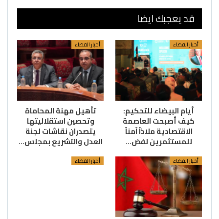
قد يعجبك ايضا
أخبار القضاء
أخبار القضاء
أيام البيضاء للتحكيم:
تأهيل مهنة المحاماة
كيف أصبحت العاصمة
وتحصين استقلاليتها
الاقتصادية ملاذاً آمناً
يتصدران نقاشات لجنة
للمستثمرين لفض…
العدل والتشريع بمجلس…
أخبار القضاء
أخبار القضاء