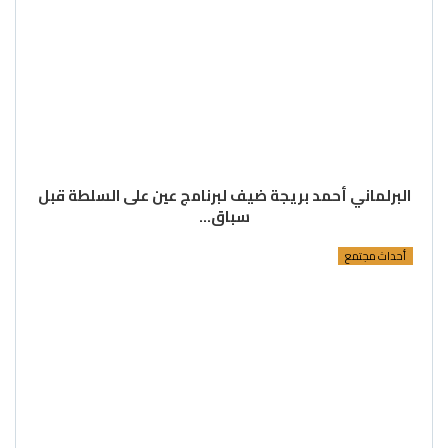
البرلماني أحمد بريجة ضيف لبرنامج عين على السلطة قبل
سباق…
أحداث مجتمع