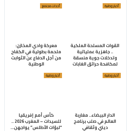
أخبار وطنية
أحداث مجتمع
القوات المسلحة الملكية
معركة وادي المخازن:
.. جاهزية عملياتية
ملحمة بطولية في الكفاح
وتدخلات جوية منسقة
من أجل الدفاع عن الثوابت
لمكافحة حرائق الغابات
الوطنية
أخبار وطنية
أخبار وطنية
الدار البيضاء.. مغاربة
كأس أمم إفريقيا
العالم في صلب برنامج
للسيدات – المغرب 2026 ..
ديني وثقافي
“لبؤات الأطلس” يواجهن…