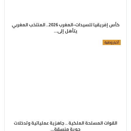
كأس إفريقيا للسيدات-المغرب 2026.. المنتخب المغربي
يتأهل إلى…
أخبار وطنية
القوات المسلحة الملكية .. جاهزية عملياتية وتدخلات
جوية منسقة…